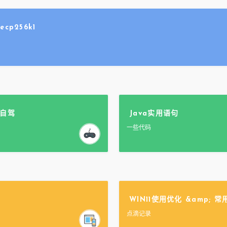
p256k1
年自驾
Java实用语句
一些代码
WIN11使用优化 &amp; 
点滴记录