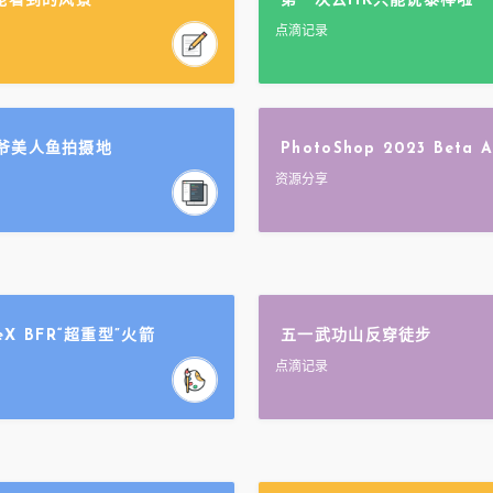
才能看到的风景
第一次去HK只能说泰棒啦
点滴记录
爷美人鱼拍摄地
PhotoShop 2023 Beta
资源分享
ceX BFR“超重型”火箭
五一武功山反穿徒步
点滴记录