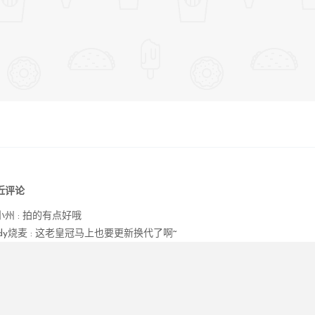
近评论
小州
:
拍的有点好哦
dy烧麦
:
这老皇冠马上也要更新换代了啊~
roear
:
天气真好，hk确实走的累，也没什么休息的地方。有时候走路反而比坐巴士快😂。。
橙睿
:
这里也泰美辣
音象
:
申请友链： 名称：蒋音象 网址：
https://jiangyx.org
简介：以文会友
LYY
:
失踪人口回归