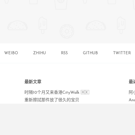
WEIBO
ZHIHU
RSS
GITHUB
TWITTER
最新文章
最
时隔10个月又来香港CityWalk 🇭🇰
阿
重新擦拭那件放了很久的宝贝
An
纳木措
2b
布达拉宫
柳
青春没有售价，硬座直达拉萨
蒋
潮汕民宿天花板 - 双忠文化节
FL