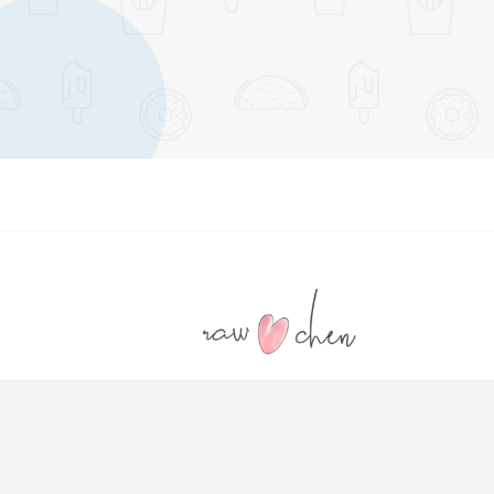
喜欢什么就去做吧！
7
,
P
~
© 2018-
2026
RawChen · Blog
闽ICP备18008354号-5
已在世界的角落里存活了
8.33
年
博主共写了
177
篇文章